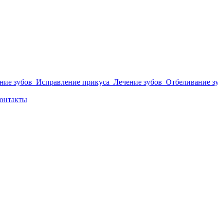
ние зубов
Исправление прикуса
Лечение зубов
Отбеливание з
онтакты