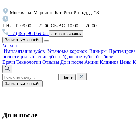
Москва, м. Марьино, Батайский пр-д, д. 53
ПН-ПТ: 09.00 — 21.00
СБ-ВС: 10.00 — 20.00
+7 (495) 908-69-68
Заказать звонок
Записаться онлайн
Услуги
Имплантация зубов
Установка коронок
Виниры
Протезирова
полости рта
Лечение дёсен
Удаление зубов без боли
Врачи
Технологии
Отзывы
До и после
Акции
Клиника
Цены
К
Найти
Записаться онлайн
До и после