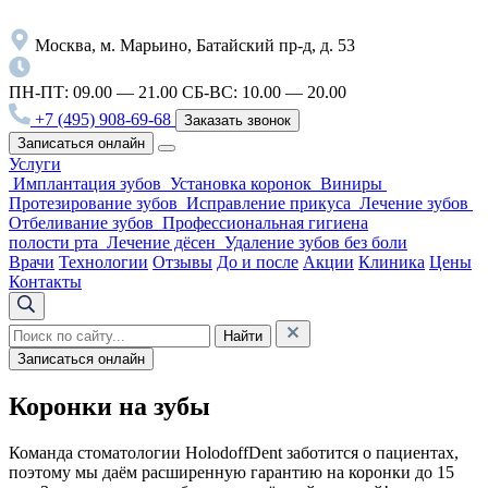
Москва, м. Марьино, Батайский пр-д, д. 53
ПН-ПТ: 09.00 — 21.00
СБ-ВС: 10.00 — 20.00
+7 (495) 908-69-68
Заказать звонок
Записаться онлайн
Услуги
Имплантация зубов
Установка коронок
Виниры
Протезирование зубов
Исправление прикуса
Лечение зубов
Отбеливание зубов
Профессиональная гигиена
полости рта
Лечение дёсен
Удаление зубов без боли
Врачи
Технологии
Отзывы
До и после
Акции
Клиника
Цены
Контакты
Найти
Записаться онлайн
Коронки на зубы
Команда стоматологии HolodoffDent заботится о пациентах,
поэтому мы даём расширенную гарантию на коронки до 15