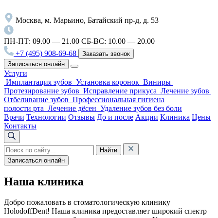
Москва, м. Марьино, Батайский пр-д, д. 53
ПН-ПТ: 09.00 — 21.00
СБ-ВС: 10.00 — 20.00
+7 (495) 908-69-68
Заказать звонок
Записаться онлайн
Услуги
Имплантация зубов
Установка коронок
Виниры
Протезирование зубов
Исправление прикуса
Лечение зубов
Отбеливание зубов
Профессиональная гигиена
полости рта
Лечение дёсен
Удаление зубов без боли
Врачи
Технологии
Отзывы
До и после
Акции
Клиника
Цены
Контакты
Найти
Записаться онлайн
Наша клиника
Добро пожаловать в стоматологическую клинику
HolodoffDent! Наша клиника предоставляет широкий спектр